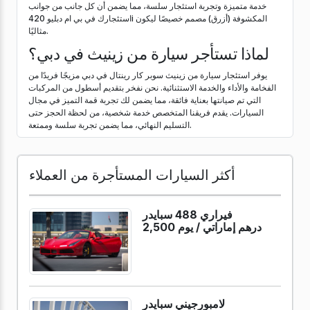
خدمة متميزة وتجربة استئجار سلسة، مما يضمن أن كل جانب من جوانب
استئجارك في بي ام دبليو 420i المكشوفة (أزرق) مصمم خصيصًا ليكون
مثاليًا.
لماذا تستأجر سيارة من زينيث في دبي؟
يوفر استئجار سيارة من زينيث سوبر كار رينتال في دبي مزيجًا فريدًا من
الفخامة والأداء والخدمة الاستثنائية. نحن نفخر بتقديم أسطول من المركبات
التي تم صيانتها بعناية فائقة، مما يضمن لك تجربة قمة التميز في مجال
السيارات. يقدم فريقنا المتخصص خدمة شخصية، من لحظة الحجز حتى
التسليم النهائي، مما يضمن تجربة سلسة وممتعة.
أكثر السيارات المستأجرة من العملاء
فيراري 488 سبايدر
2,500 درهم إماراتي /
يوم
لامبورجيني سبايدر