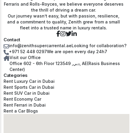
Ferraris and Rolls-Royces, we believe everyone deserves
the thrill of driving a dream car.
Our journey wasn’t easy, but with passion, resilience,
and a commitment to quality, Zenith grew from a small
fleet into a trusted name in luxury rentals.
Contact
info@zenithsupercarrental.ae
Looking for collaboration?
+971 52 448 0297
We are open every day 24h7
Visit our Office
Office 602 - 6th Floor دبي, 123549, AE(Rasis Business
Center)
Categories
Rent Luxury Car in Dubai
Rent Sports Car in Dubai
Rent SUV Car in Dubai
Rent Economy Car
Rent Ferrari in Dubai
Rent a Car Blogs