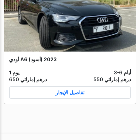
أودي A6 (أسود) 2023
3-6 أيام
1 يوم
550 درهم إماراتي
650 درهم إماراتي
تفاصيل الإيجار