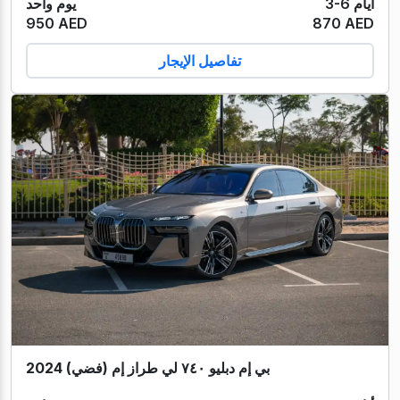
3-6 أيام
يوم واحد
950 AED
870 AED
تفاصيل الإيجار
بي إم دبليو ٧٤٠ لي طراز إم (فضي) 2024