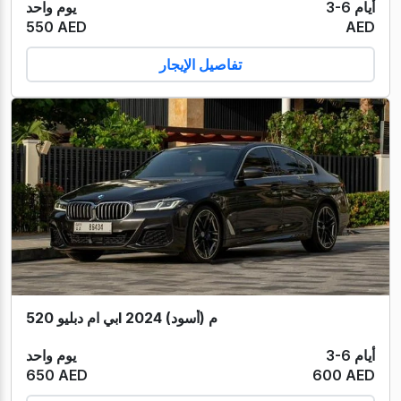
3-6 أيام
يوم واحد
550 AED
AED
تفاصيل الإيجار
بي ام دبليو 520I م (أسود) 2024
3-6 أيام
يوم واحد
650 AED
600 AED