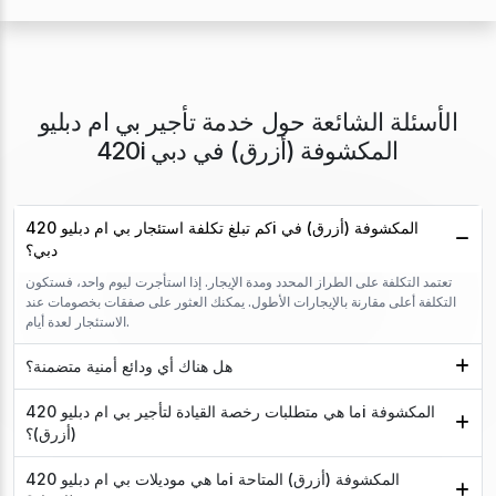
الأسئلة الشائعة حول خدمة تأجير بي ام دبليو
420i المكشوفة (أزرق) في دبي
كم تبلغ تكلفة استئجار بي ام دبليو 420i المكشوفة (أزرق) في
دبي؟
تعتمد التكلفة على الطراز المحدد ومدة الإيجار. إذا استأجرت ليوم واحد، فستكون
التكلفة أعلى مقارنة بالإيجارات الأطول. يمكنك العثور على صفقات بخصومات عند
الاستئجار لعدة أيام.
هل هناك أي ودائع أمنية متضمنة؟
ما هي متطلبات رخصة القيادة لتأجير بي ام دبليو 420i المكشوفة
(أزرق)؟
ما هي موديلات بي ام دبليو 420i المكشوفة (أزرق) المتاحة