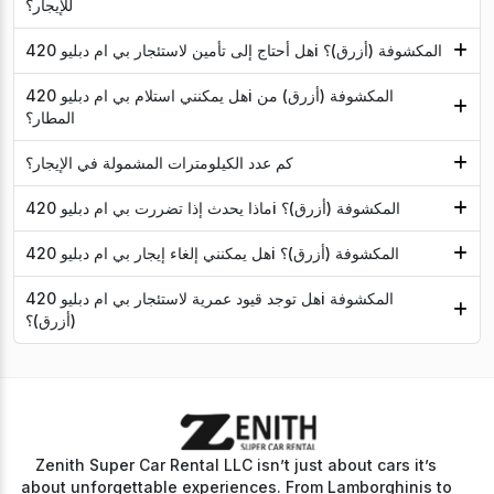
للإيجار؟
هل أحتاج إلى تأمين لاستئجار بي ام دبليو 420i المكشوفة (أزرق)؟
هل يمكنني استلام بي ام دبليو 420i المكشوفة (أزرق) من
المطار؟
كم عدد الكيلومترات المشمولة في الإيجار؟
ماذا يحدث إذا تضررت بي ام دبليو 420i المكشوفة (أزرق)؟
هل يمكنني إلغاء إيجار بي ام دبليو 420i المكشوفة (أزرق)؟
هل توجد قيود عمرية لاستئجار بي ام دبليو 420i المكشوفة
(أزرق)؟
Zenith Super Car Rental LLC isn’t just about cars it’s
about unforgettable experiences. From Lamborghinis to