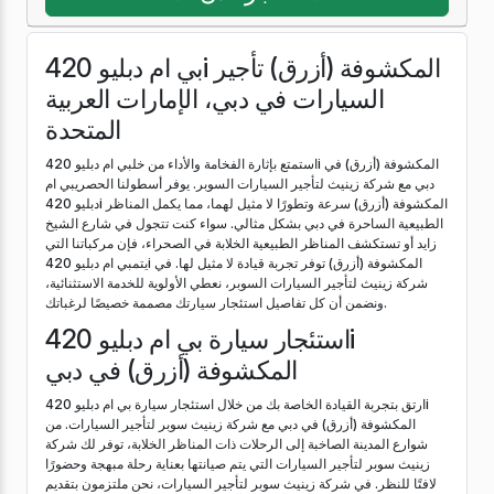
بي ام دبليو 420i المكشوفة (أزرق) تأجير
السيارات في دبي، الإمارات العربية
المتحدة
استمتع بإثارة الفخامة والأداء من خلبي ام دبليو 420i المكشوفة (أزرق) في
دبي مع شركة زينيث لتأجير السيارات السوبر. يوفر أسطولنا الحصريبي ام
دبليو 420i المكشوفة (أزرق) سرعة وتطورًا لا مثيل لهما، مما يكمل المناظر
الطبيعية الساحرة في دبي بشكل مثالي. سواء كنت تتجول في شارع الشيخ
زايد أو تستكشف المناظر الطبيعية الخلابة في الصحراء، فإن مركباتنا التي
يتمبي ام دبليو 420i المكشوفة (أزرق) توفر تجربة قيادة لا مثيل لها. في
شركة زينيث لتأجير السيارات السوبر، نعطي الأولوية للخدمة الاستثنائية،
ونضمن أن كل تفاصيل استئجار سيارتك مصممة خصيصًا لرغباتك.
استئجار سيارة بي ام دبليو 420i
المكشوفة (أزرق) في دبي
ارتق بتجربة القيادة الخاصة بك من خلال استئجار سيارة بي ام دبليو 420i
المكشوفة (أزرق) في دبي مع شركة زينيث سوبر لتأجير السيارات. من
شوارع المدينة الصاخبة إلى الرحلات ذات المناظر الخلابة، توفر لك شركة
زينيث سوبر لتأجير السيارات التي يتم صيانتها بعناية رحلة مبهجة وحضورًا
لافتًا للنظر. في شركة زينيث سوبر لتأجير السيارات، نحن ملتزمون بتقديم