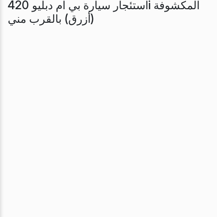
استئجار سيارة بي ام دبليو 420i المكشوفة
(أزرق) بالقرب مني