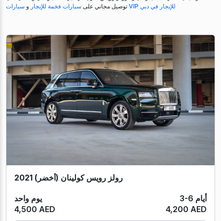
سيارات VIP للإيجار في دبي
توصيل مجاني على
سيارات فخمة للإيجار
و
رولز رويس كولينان (أخضر) 2021
3-6 أيام
يوم واحد
4,500 AED
4,200 AED