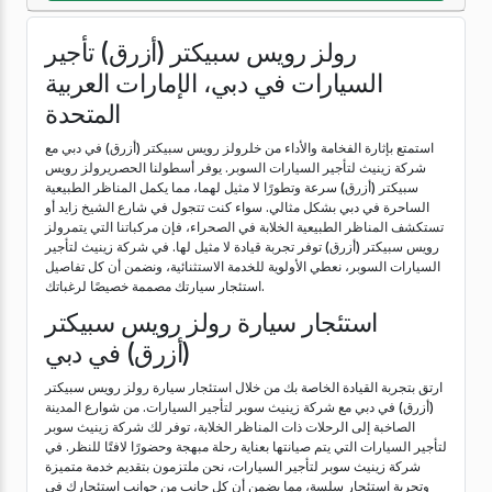
رولز رويس سبيكتر (أزرق) تأجير
السيارات في دبي، الإمارات العربية
المتحدة
استمتع بإثارة الفخامة والأداء من خلرولز رويس سبيكتر (أزرق) في دبي مع
شركة زينيث لتأجير السيارات السوبر. يوفر أسطولنا الحصريرولز رويس
سبيكتر (أزرق) سرعة وتطورًا لا مثيل لهما، مما يكمل المناظر الطبيعية
الساحرة في دبي بشكل مثالي. سواء كنت تتجول في شارع الشيخ زايد أو
تستكشف المناظر الطبيعية الخلابة في الصحراء، فإن مركباتنا التي يتمرولز
رويس سبيكتر (أزرق) توفر تجربة قيادة لا مثيل لها. في شركة زينيث لتأجير
السيارات السوبر، نعطي الأولوية للخدمة الاستثنائية، ونضمن أن كل تفاصيل
استئجار سيارتك مصممة خصيصًا لرغباتك.
استئجار سيارة رولز رويس سبيكتر
(أزرق) في دبي
ارتق بتجربة القيادة الخاصة بك من خلال استئجار سيارة رولز رويس سبيكتر
(أزرق) في دبي مع شركة زينيث سوبر لتأجير السيارات. من شوارع المدينة
الصاخبة إلى الرحلات ذات المناظر الخلابة، توفر لك شركة زينيث سوبر
لتأجير السيارات التي يتم صيانتها بعناية رحلة مبهجة وحضورًا لافتًا للنظر. في
شركة زينيث سوبر لتأجير السيارات، نحن ملتزمون بتقديم خدمة متميزة
وتجربة استئجار سلسة، مما يضمن أن كل جانب من جوانب استئجارك في