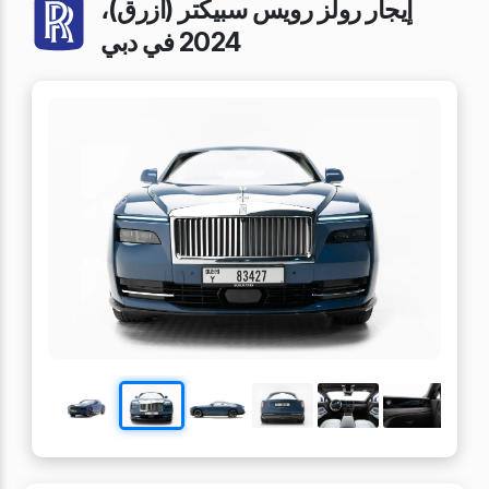
إيجار رولز رويس سبيكتر (أزرق)،
2024 في دبي