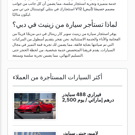
خدمة متميزة وتجربة استئجار سلسة، مما يضمن أن كل جانب من جوانب
استئجارك في بنتلي كونتيننتال جي تي سي V12 (أبيض) مصمم خصيصًا
ليكون مثاليًا.
لماذا تستأجر سيارة من زينيث في دبي؟
يوفر استئجار سيارة من زينيث سوبر كار رينتال في دبي مزيجًا فريدًا من
الفخامة والأداء والخدمة الاستثنائية. نحن نفخر بتقديم أسطول من المركبات
التي تم صيانتها بعناية فائقة، مما يضمن لك تجربة قمة التميز في مجال
السيارات. يقدم فريقنا المتخصص خدمة شخصية، من لحظة الحجز حتى
التسليم النهائي، مما يضمن تجربة سلسة وممتعة.
أكثر السيارات المستأجرة من العملاء
فيراري 488 سبايدر
2,500 درهم إماراتي /
يوم
لامبورجيني سبايدر