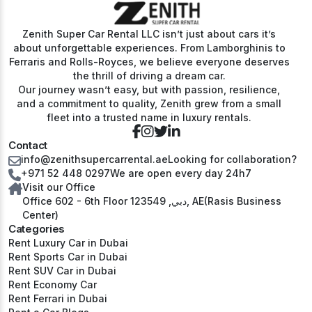
Zenith Super Car Rental LLC isn’t just about cars it’s
about unforgettable experiences. From Lamborghinis to
Ferraris and Rolls-Royces, we believe everyone deserves
the thrill of driving a dream car.
Our journey wasn’t easy, but with passion, resilience,
and a commitment to quality, Zenith grew from a small
fleet into a trusted name in luxury rentals.
Contact
info@zenithsupercarrental.ae
Looking for collaboration?
+971 52 448 0297
We are open every day 24h7
Visit our Office
Office 602 - 6th Floor دبي, 123549, AE(Rasis Business
Center)
Categories
Rent Luxury Car in Dubai
Rent Sports Car in Dubai
Rent SUV Car in Dubai
Rent Economy Car
Rent Ferrari in Dubai