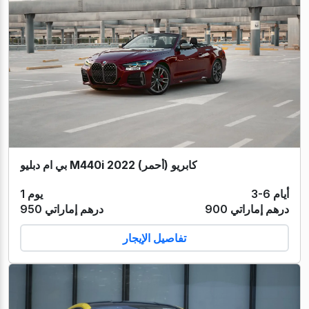
بي ام دبليو M440i كابريو (أحمر) 2022
3-6 أيام
1 يوم
900 درهم إماراتي
950 درهم إماراتي
تفاصيل الإيجار