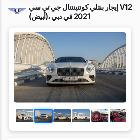
إيجار بنتلي كونتيننتال جي تي سي V12
(أبيض)، 2021 في دبي