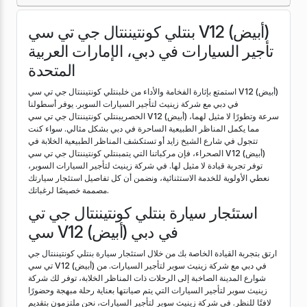
بنتلي كونتيننتال جي تي سي V12 (أبيض)
تأجير السيارات في دبي، الإمارات العربية
المتحدة
استمتع بإثارة الفخامة والأداء من خلبنتلي كونتيننتال جي تي سي V12 (أبيض)
في دبي مع شركة زينيث لتأجير السيارات السوبر. يوفر أسطولنا
الحصريبنتلي كونتيننتال جي تي سي V12 (أبيض) سرعة وتطورًا لا مثيل لهما،
مما يكمل المناظر الطبيعية الساحرة في دبي بشكل مثالي. سواء كنت
تتجول في شارع الشيخ زايد أو تستكشف المناظر الطبيعية الخلابة في
الصحراء، فإن مركباتنا التي يتمبنتلي كونتيننتال جي تي سي V12 (أبيض)
توفر تجربة قيادة لا مثيل لها. في شركة زينيث لتأجير السيارات السوبر،
نعطي الأولوية للخدمة الاستثنائية، ونضمن أن كل تفاصيل استئجار سيارتك
مصممة خصيصًا لرغباتك.
استئجار سيارة بنتلي كونتيننتال جي تي
سي V12 (أبيض) في دبي
ارتق بتجربة القيادة الخاصة بك من خلال استئجار سيارة بنتلي كونتيننتال جي
تي سي V12 (أبيض) في دبي مع شركة زينيث سوبر لتأجير السيارات. من
شوارع المدينة الصاخبة إلى الرحلات ذات المناظر الخلابة، توفر لك شركة
زينيث سوبر لتأجير السيارات التي يتم صيانتها بعناية رحلة مبهجة وحضورًا
لافتًا للنظر. في شركة زينيث سوبر لتأجير السيارات، نحن ملتزمون بتقديم