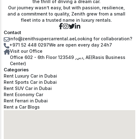
the thrill of driving a dream car.
Our journey wasn’t easy, but with passion, resilience,
and a commitment to quality, Zenith grew from a small
fleet into a trusted name in luxury rentals.
Contact
info@zenithsupercarrental.ae
Looking for collaboration?
+971 52 448 0297
We are open every day 24h7
Visit our Office
Office 602 - 6th Floor دبي, 123549, AE(Rasis Business
Center)
Categories
Rent Luxury Car in Dubai
Rent Sports Car in Dubai
Rent SUV Car in Dubai
Rent Economy Car
Rent Ferrari in Dubai
Rent a Car Blogs