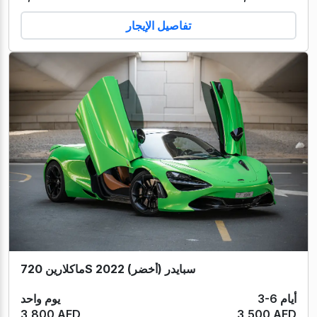
تفاصيل الإيجار
ماكلارين 720S سبايدر (أخضر) 2022
3-6 أيام
يوم واحد
3,800 AED
3,500 AED