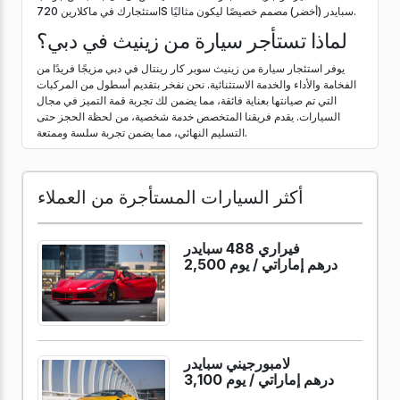
استئجارك في ماكلارين 720S سبايدر (أخضر) مصمم خصيصًا ليكون مثاليًا.
لماذا تستأجر سيارة من زينيث في دبي؟
يوفر استئجار سيارة من زينيث سوبر كار رينتال في دبي مزيجًا فريدًا من
الفخامة والأداء والخدمة الاستثنائية. نحن نفخر بتقديم أسطول من المركبات
التي تم صيانتها بعناية فائقة، مما يضمن لك تجربة قمة التميز في مجال
السيارات. يقدم فريقنا المتخصص خدمة شخصية، من لحظة الحجز حتى
التسليم النهائي، مما يضمن تجربة سلسة وممتعة.
أكثر السيارات المستأجرة من العملاء
فيراري 488 سبايدر
2,500 درهم إماراتي /
يوم
لامبورجيني سبايدر
3,100 درهم إماراتي /
يوم