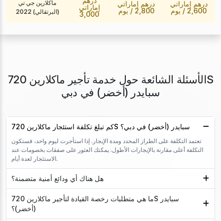
درهم
ماكلارين جي تي
درهم إماراتي
درهم إماراتي
إماراتي
2,600
/ يوم
2,800
/ يوم
(البرتقالي) 2022
3,000
الأسئلة الشائعة حول خدمة تأجير ماكلارين 720S
سبايدر (أخضر) في دبي
كم تبلغ تكلفة استئجار ماكلارين 720S سبايدر (أخضر) في دبي؟
تعتمد التكلفة على الطراز المحدد ومدة الإيجار. إذا استأجرت ليوم واحد، فستكون
التكلفة أعلى مقارنة بالإيجارات الأطول. يمكنك العثور على صفقات بخصومات عند
الاستئجار لعدة أيام.
هل هناك أي ودائع أمنية متضمنة؟
ما هي متطلبات رخصة القيادة لتأجير ماكلارين 720S سبايدر
(أخضر)؟