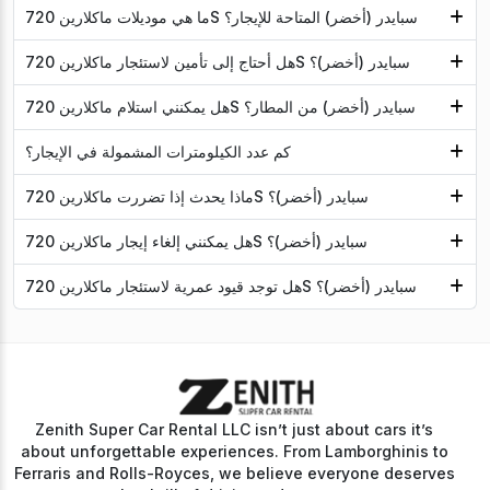
ما هي موديلات ماكلارين 720S سبايدر (أخضر) المتاحة للإيجار؟
هل أحتاج إلى تأمين لاستئجار ماكلارين 720S سبايدر (أخضر)؟
هل يمكنني استلام ماكلارين 720S سبايدر (أخضر) من المطار؟
كم عدد الكيلومترات المشمولة في الإيجار؟
ماذا يحدث إذا تضررت ماكلارين 720S سبايدر (أخضر)؟
هل يمكنني إلغاء إيجار ماكلارين 720S سبايدر (أخضر)؟
هل توجد قيود عمرية لاستئجار ماكلارين 720S سبايدر (أخضر)؟
Zenith Super Car Rental LLC isn’t just about cars it’s
about unforgettable experiences. From Lamborghinis to
Ferraris and Rolls-Royces, we believe everyone deserves