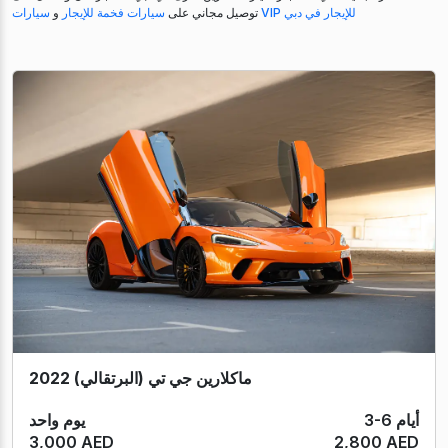
سيارات VIP للإيجار في دبي
توصيل مجاني على
سيارات فخمة للإيجار
و
ماكلارين جي تي (البرتقالي) 2022
3-6 أيام
يوم واحد
3,000 AED
2,800 AED