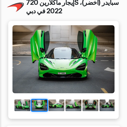
إيجار ماكلارين 720S سبايدر (أخضر)،
2022 في دبي