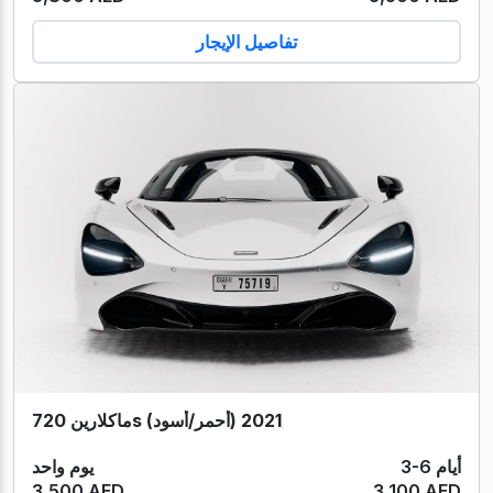
تفاصيل الإيجار
ماكلارين 720s (أحمر/أسود) 2021
3-6 أيام
يوم واحد
3,500 AED
3,100 AED