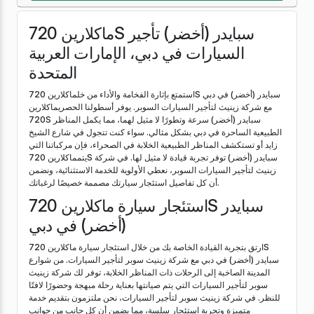
ماكلارين 720S سبايدر (أخضر) تأجير
السيارات في دبي، الإمارات العربية
المتحدة
استمتع بإثارة الفخامة والأداء من خلماكلارين 720S سبايدر (أخضر) في دبي
مع شركة زينيث لتأجير السيارات السوبر. يوفر أسطولنا الحصريماكلارين
720S سبايدر (أخضر) سرعة وتطورًا لا مثيل لهما، مما يكمل المناظر
الطبيعية الساحرة في دبي بشكل مثالي. سواء كنت تتجول في شارع الشيخ
زايد أو تستكشف المناظر الطبيعية الخلابة في الصحراء، فإن مركباتنا التي
يتمماكلارين 720S سبايدر (أخضر) توفر تجربة قيادة لا مثيل لها. في شركة
زينيث لتأجير السيارات السوبر، نعطي الأولوية للخدمة الاستثنائية، ونضمن
أن كل تفاصيل استئجار سيارتك مصممة خصيصًا لرغباتك.
استئجار سيارة ماكلارين 720S سبايدر
(أخضر) في دبي
ارتق بتجربة القيادة الخاصة بك من خلال استئجار سيارة ماكلارين 720S
سبايدر (أخضر) في دبي مع شركة زينيث سوبر لتأجير السيارات. من شوارع
المدينة الصاخبة إلى الرحلات ذات المناظر الخلابة، توفر لك شركة زينيث
سوبر لتأجير السيارات التي يتم صيانتها بعناية رحلة مبهجة وحضورًا لافتًا
للنظر. في شركة زينيث سوبر لتأجير السيارات، نحن ملتزمون بتقديم خدمة
متميزة وتجربة استئجار سلسة، مما يضمن أن كل جانب من جوانب