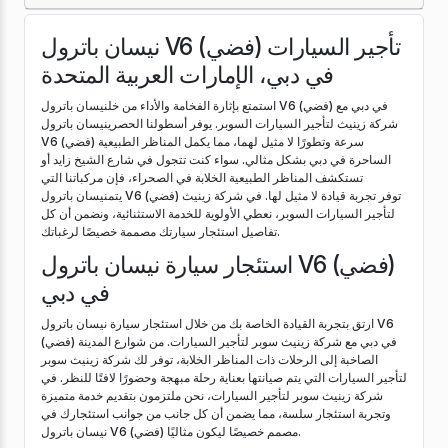
نيسان باترول V6 (فضي) تأجير السيارات
في دبي، الإمارات العربية المتحدة
استمتع بإثارة الفخامة والأداء من خلنيسان باترول V6 (فضي) في دبي مع
شركة زينيث لتأجير السيارات السوبر. يوفر أسطولنا الحصرينيسان باترول
V6 (فضي) سرعة وتطورًا لا مثيل لهما، مما يكمل المناظر الطبيعية
الساحرة في دبي بشكل مثالي. سواء كنت تتجول في شارع الشيخ زايد أو
تستكشف المناظر الطبيعية الخلابة في الصحراء، فإن مركباتنا التي
يتمنيسان باترول V6 (فضي) توفر تجربة قيادة لا مثيل لها. في شركة زينيث
لتأجير السيارات السوبر، نعطي الأولوية للخدمة الاستثنائية، ونضمن أن كل
تفاصيل استئجار سيارتك مصممة خصيصًا لرغباتك.
استئجار سيارة نيسان باترول V6 (فضي)
في دبي
ارتق بتجربة القيادة الخاصة بك من خلال استئجار سيارة نيسان باترول V6
(فضي) في دبي مع شركة زينيث سوبر لتأجير السيارات. من شوارع المدينة
الصاخبة إلى الرحلات ذات المناظر الخلابة، توفر لك شركة زينيث سوبر
لتأجير السيارات التي يتم صيانتها بعناية رحلة مبهجة وحضورًا لافتًا للنظر. في
شركة زينيث سوبر لتأجير السيارات، نحن ملتزمون بتقديم خدمة متميزة
وتجربة استئجار سلسة، مما يضمن أن كل جانب من جوانب استئجارك في
نيسان باترول V6 (فضي) مصمم خصيصًا ليكون مثاليًا.