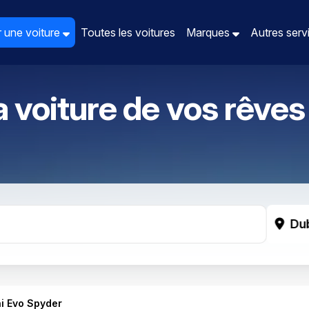
 une voiture
 une voiture
Toutes les voitures
Toutes les voitures
Marques
Marques
Autres ser
Autres ser
a voiture de vos rêves
Du
i Evo Spyder