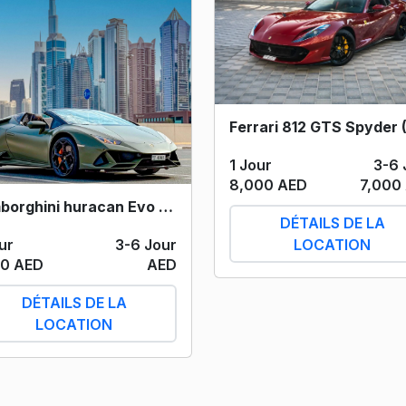
1 Jour
3-6 
8,000 AED
7,000
Lamborghini huracan Evo spider (Willow Green) 2023
DÉTAILS DE LA
ur
3-6 Jour
LOCATION
0 AED
AED
DÉTAILS DE LA
LOCATION