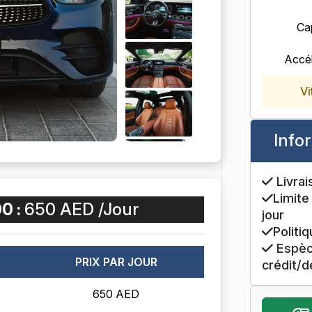
Ca
Accél
Vi
Info
Livrai
Limite
0 :
650 AED /Jour
jour
Politi
Espèce
PRIX PAR JOUR
crédit/d
650 AED