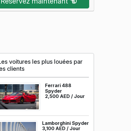
Réservez maintenant
Les voitures les plus louées par
les clients
Ferrari 488
Spyder
2,500 AED /
Jour
Lamborghini Spyder
3,100 AED /
Jour