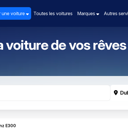
 une voiture
 une voiture
Toutes les voitures
Toutes les voitures
Marques
Marques
Autres ser
Autres ser
a voiture de vos rêves
Du
nz E300