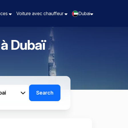
vices
vices
Voiture avec chauffeur
Voiture avec chauffeur
Dubai
Dubai
 à
Dubaï
bai
Search