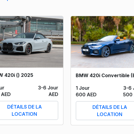
 420i () 2025
ur
3-6 Jour
1 Jour
3-6 
 AED
AED
600 AED
500
DÉTAILS DE LA
DÉTAILS DE LA
LOCATION
LOCATION