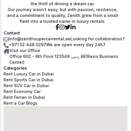
the thrill of driving a dream car.
Our journey wasn’t easy, but with passion, resilience,
and a commitment to quality, Zenith grew from a small
fleet into a trusted name in luxury rentals.
Contact
info@zenithsupercarrental.ae
Looking for collaboration?
+971 52 448 0297
We are open every day 24h7
Visit our Office
Office 602 - 6th Floor دبي, 123549, AE(Rasis Business
Center)
Categories
Rent Luxury Car in Dubai
Rent Sports Car in Dubai
Rent SUV Car in Dubai
Rent Economy Car
Rent Ferrari in Dubai
Rent a Car Blogs