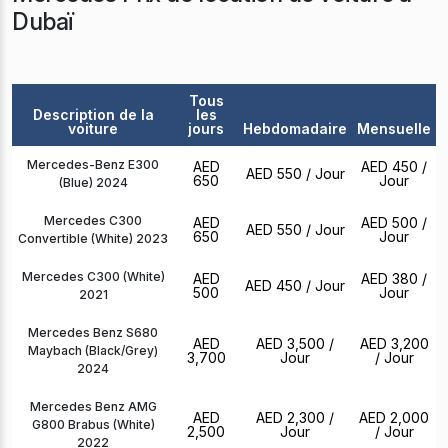
Dubaï
Tous
Description de la
les
voiture
jours
Hebdomadaire
Mensuelle
Mercedes-Benz E300
AED
AED 450
/
AED 550
/ Jour
650
Jour
(Blue) 2024
Mercedes C300
AED
AED 500
/
AED 550
/ Jour
650
Jour
Convertible (White) 2023
Mercedes C300 (White)
AED
AED 380
/
AED 450
/ Jour
500
Jour
2021
Mercedes Benz S680
AED
AED 3,500
/
AED 3,200
Maybach (Black/Grey)
3,700
Jour
/ Jour
2024
Mercedes Benz AMG
AED
AED 2,300
/
AED 2,000
G800 Brabus (White)
2,500
Jour
/ Jour
2022