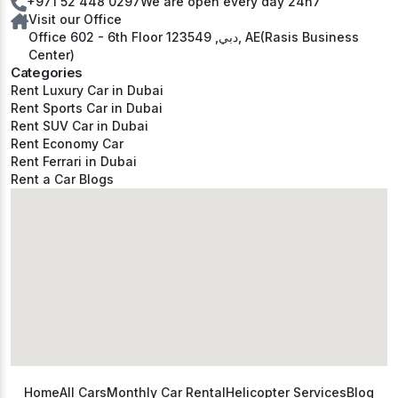
+971 52 448 0297
We are open every day 24h7
Visit our Office
Office 602 - 6th Floor دبي, 123549, AE(Rasis Business
Center)
Categories
Rent Luxury Car in Dubai
Rent Sports Car in Dubai
Rent SUV Car in Dubai
Rent Economy Car
Rent Ferrari in Dubai
Rent a Car Blogs
Home
All Cars
Monthly Car Rental
Helicopter Services
Blog