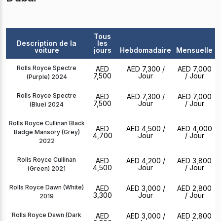
Tous
Description de la
les
voiture
jours
Hebdomadaire
Mensuelle
Rolls Royce Spectre
AED
AED 7,300
/
AED 7,000
7,500
Jour
/ Jour
(Purple) 2024
Rolls Royce Spectre
AED
AED 7,300
/
AED 7,000
7,500
Jour
/ Jour
(Blue) 2024
Rolls Royce Cullinan Black
AED
AED 4,500
/
AED 4,000
Badge Mansory (Grey)
4,700
Jour
/ Jour
2022
Rolls Royce Cullinan
AED
AED 4,200
/
AED 3,800
4,500
Jour
/ Jour
(Green) 2021
Rolls Royce Dawn (White)
AED
AED 3,000
/
AED 2,800
3,300
Jour
/ Jour
2019
Rolls Royce Dawn (Dark
AED
AED 3,000
/
AED 2,800