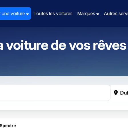
 une voiture
 une voiture
Toutes les voitures
Toutes les voitures
Marques
Marques
Autres ser
Autres ser
a voiture de vos rêves
Du
 Spectre