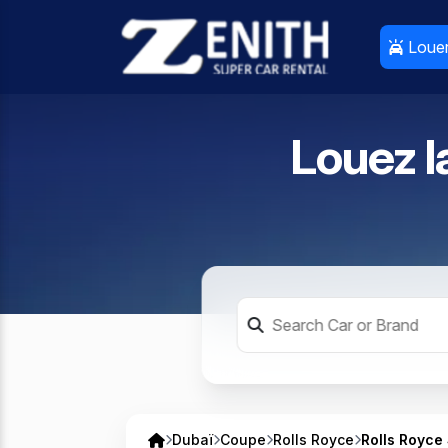
Louer
Louer
Louez l
Dubaï
Coupe
Rolls Royce
Rolls Royce