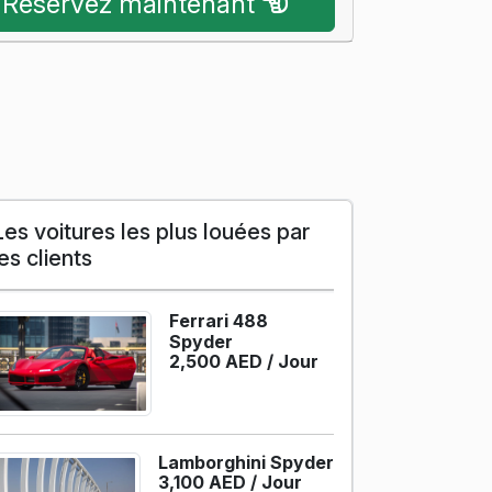
Réservez maintenant
Les voitures les plus louées par
les clients
Ferrari 488
Spyder
2,500 AED /
Jour
Lamborghini Spyder
3,100 AED /
Jour