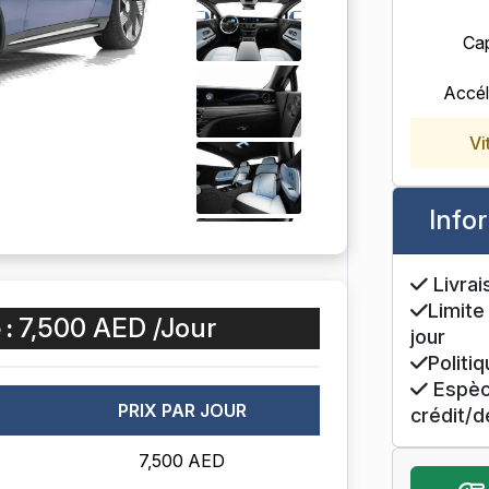
Cap
Accél
Vi
Info
Livrai
Limite
 :
7,500 AED /Jour
jour
Politi
Espèce
PRIX PAR JOUR
crédit/d
7,500 AED