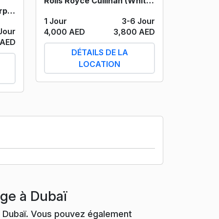
Rolls Royce Cullinan (White) 2019
Rolls Royce Spectre (Purple) 2024
1 Jour
3-6 Jour
Jour
4,000 AED
3,800 AED
 AED
DÉTAILS DE LA
LOCATION
age à Dubaï
e à Dubaï. Vous pouvez également