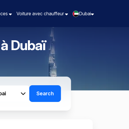
vices
vices
Voiture avec chauffeur
Voiture avec chauffeur
Dubai
Dubai
 à
Dubaï
bai
Search