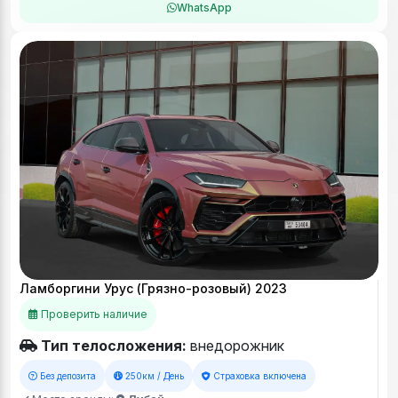
WhatsApp
Ламборгини Урус (Грязно-розовый) 2023
Проверить наличие
Тип телосложения:
внедорожник
Без депозита
250км / День
Страховка включена
Место аренды:
Дубай