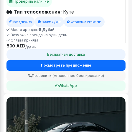
Проверить наличие
Тип телосложения:
Купе
Без депозита
250км / День
Страховка включена
Место аренды:
Дубай
Возможна аренда на один день
Оплата принята
800 AED
/день
Бесплатная доставка
Посмотреть предложение
Позвонить (мгновенное бронирование)
WhatsApp