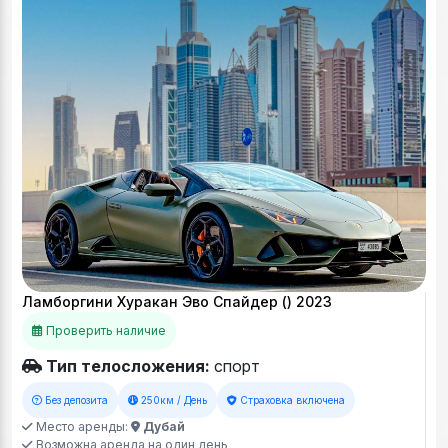
Ламборгини Хуракан Эво Спайдер () 2023
Проверить наличие
Тип телосложения:
спорт
Без депозита
250км / День
Страховка включена
Место аренды:
Дубай
Возможна аренда на один день