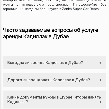
выбором вместе с нами, поскольку мы обещаем сделать ваши
мечты о путешествиях реальностью. Путешествуйте без
ограничений, когда вы бронируете в Zenith Super Car Rental.
Часто задаваемые вопросы об услуге
аренды Кадиллак в Дубае
Выгодна ли аренда Кадиллак в Дубае?
Если клиент хочет добавить немного чего-то особенного к
Дорого ли арендовать Кадиллак в Дубае?
своей недвижимости в Дубае, Кадиллак — это очевидный
выбор. Вождение Ferrari не только производит отличное
первое впечатление при ведении бизнеса в городе, но и
Аренда Кадиллак может быть дешевле, чем думает
позволяет туристам общаться с элитой Дубая. Самый
Какие документы нужны в Дубае, чтобы нанять
большинство людей, хотя это неизбежно дороже, чем
простой и удобный способ передвижения по Дубаю — на
Кадиллак?
аренда дешевого автомобиля. Zenith Super Car Rental
машине. Поездка по дороге занимает 30 минут или
предлагает современные автомобили Кадиллак в аренду,
меньше в большинство районов Дубая. По этой причине