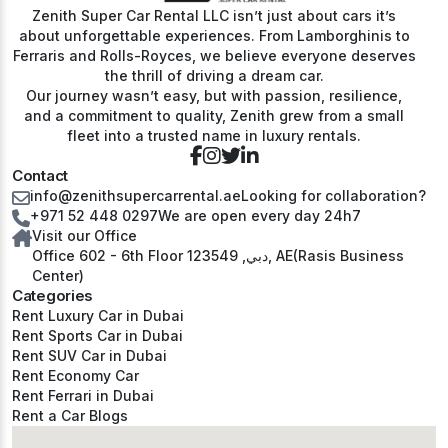
суперкара Кадиллак подарит вам роскошный и
ванн JBR Walk и Beach просто фантастические. Кроме
Zenith Super Car Rental LLC isn’t just about cars it’s
уникальный опыт.
того, разнообразие частных лодок, доступных в Dubai
about unforgettable experiences. From Lamborghinis to
Marina, и сама Dubai Marina не менее впечатляют.
Ferraris and Rolls-Royces, we believe everyone deserves
the thrill of driving a dream car.
Our journey wasn’t easy, but with passion, resilience,
and a commitment to quality, Zenith grew from a small
fleet into a trusted name in luxury rentals.
Contact
info@zenithsupercarrental.ae
Looking for collaboration?
+971 52 448 0297
We are open every day 24h7
Visit our Office
Office 602 - 6th Floor دبي, 123549, AE(Rasis Business
Center)
Categories
Rent Luxury Car in Dubai
Rent Sports Car in Dubai
Rent SUV Car in Dubai
Rent Economy Car
Rent Ferrari in Dubai
Rent a Car Blogs