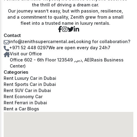
the thrill of driving a dream car.
Our journey wasn’t easy, but with passion, resilience,
and a commitment to quality, Zenith grew from a small
fleet into a trusted name in luxury rentals.
Contact
info@zenithsupercarrental.ae
Looking for collaboration?
+971 52 448 0297
We are open every day 24h7
Visit our Office
Office 602 - 6th Floor دبي, 123549, AE(Rasis Business
Center)
Categories
Rent Luxury Car in Dubai
Rent Sports Car in Dubai
Rent SUV Car in Dubai
Rent Economy Car
Rent Ferrari in Dubai
Rent a Car Blogs