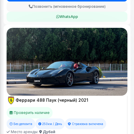
Позвонить (мгновенное бронирование)
WhatsApp
Феррари 488 Паук (черный) 2021
Проверить наличие
Без депозита
250км / День
Страховка включена
Место аренды:
Дубай