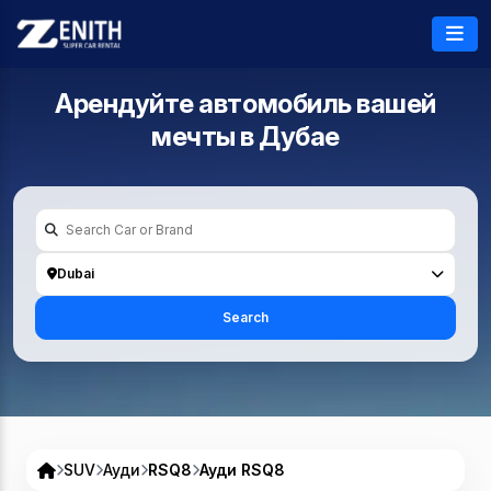
Арендуйте автомобиль вашей
мечты в
Дубае
Dubai
Search
SUV
Ауди
RSQ8
Ауди RSQ8