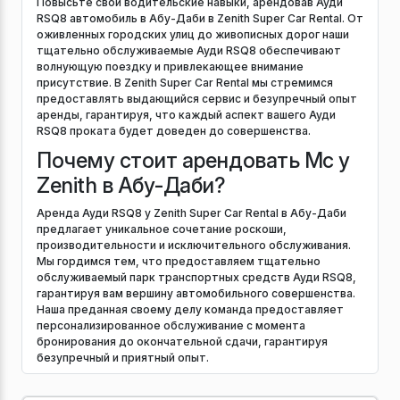
Повысьте свои водительские навыки, арендовав Ауди
RSQ8 автомобиль в Абу-Даби в Zenith Super Car Rental. От
оживленных городских улиц до живописных дорог наши
тщательно обслуживаемые Ауди RSQ8 обеспечивают
волнующую поездку и привлекающее внимание
присутствие. В Zenith Super Car Rental мы стремимся
предоставлять выдающийся сервис и безупречный опыт
аренды, гарантируя, что каждый аспект вашего Ауди
RSQ8 проката будет доведен до совершенства.
Почему стоит арендовать Mc у
Zenith в Абу-Даби?
Аренда Ауди RSQ8 у Zenith Super Car Rental в Абу-Даби
предлагает уникальное сочетание роскоши,
производительности и исключительного обслуживания.
Мы гордимся тем, что предоставляем тщательно
обслуживаемый парк транспортных средств Ауди RSQ8,
гарантируя вам вершину автомобильного совершенства.
Наша преданная своему делу команда предоставляет
персонализированное обслуживание с момента
бронирования до окончательной сдачи, гарантируя
безупречный и приятный опыт.