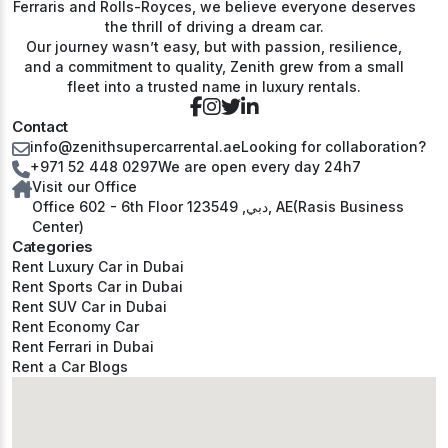
Ferraris and Rolls-Royces, we believe everyone deserves
the thrill of driving a dream car.
Our journey wasn’t easy, but with passion, resilience,
and a commitment to quality, Zenith grew from a small
fleet into a trusted name in luxury rentals.
Contact
info@zenithsupercarrental.ae
Looking for collaboration?
+971 52 448 0297
We are open every day 24h7
Visit our Office
Office 602 - 6th Floor دبي, 123549, AE(Rasis Business
Center)
Categories
Rent Luxury Car in Dubai
Rent Sports Car in Dubai
Rent SUV Car in Dubai
Rent Economy Car
Rent Ferrari in Dubai
Rent a Car Blogs