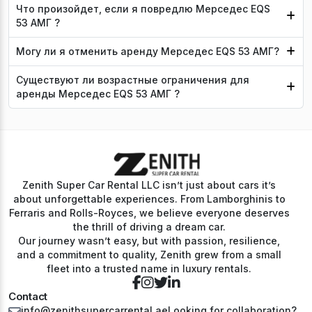
Что произойдет, если я повредлю Мерседес EQS
53 АМГ ?
Могу ли я отменить аренду Мерседес EQS 53 АМГ?
Существуют ли возрастные ограничения для
аренды Мерседес EQS 53 АМГ ?
Zenith Super Car Rental LLC isn’t just about cars it’s
about unforgettable experiences. From Lamborghinis to
Ferraris and Rolls-Royces, we believe everyone deserves
the thrill of driving a dream car.
Our journey wasn’t easy, but with passion, resilience,
and a commitment to quality, Zenith grew from a small
fleet into a trusted name in luxury rentals.
Contact
info@zenithsupercarrental.ae
Looking for collaboration?