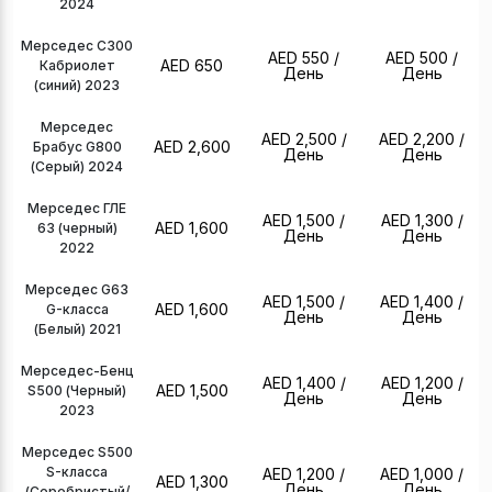
2024
Мерседес С300
AED 550
/
AED 500
/
AED 650
Кабриолет
День
День
(синий) 2023
Мерседес
AED 2,500
/
AED 2,200
/
AED 2,600
Брабус G800
День
День
(Серый) 2024
Мерседес ГЛЕ
AED 1,500
/
AED 1,300
/
AED 1,600
63 (черный)
День
День
2022
Мерседес G63
AED 1,500
/
AED 1,400
/
AED 1,600
G-класса
День
День
(Белый) 2021
Мерседес-Бенц
AED 1,400
/
AED 1,200
/
AED 1,500
S500 (Черный)
День
День
2023
Мерседес S500
S-класса
AED 1,200
/
AED 1,000
/
AED 1,300
День
День
(Серебристый/