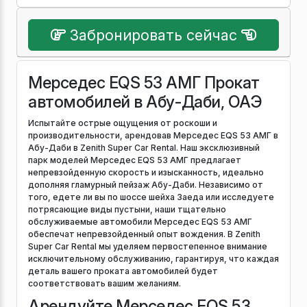
Забронировать сейчас
Мерседес EQS 53 АМГ Прокат
автомобилей в Абу-Даби, ОАЭ
Испытайте острые ощущения от роскоши и
производительности, арендовав Мерседес EQS 53 АМГ в
Абу-Даби в Zenith Super Car Rental. Наш эксклюзивный
парк моделей Мерседес EQS 53 АМГ предлагает
непревзойденную скорость и изысканность, идеально
дополняя гламурный пейзаж Абу-Даби. Независимо от
того, едете ли вы по шоссе шейха Заеда или исследуете
потрясающие виды пустыни, наши тщательно
обслуживаемые автомобили Мерседес EQS 53 АМГ
обеспечат непревзойденный опыт вождения. В Zenith
Super Car Rental мы уделяем первостепенное внимание
исключительному обслуживанию, гарантируя, что каждая
деталь вашего проката автомобилей будет
соответствовать вашим желаниям.
Арендуйте Мерседес EQS 53