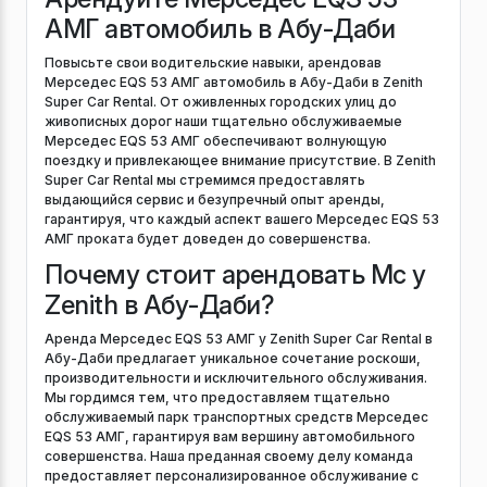
АМГ автомобиль в Абу-Даби
Повысьте свои водительские навыки, арендовав
Мерседес EQS 53 АМГ автомобиль в Абу-Даби в Zenith
Super Car Rental. От оживленных городских улиц до
живописных дорог наши тщательно обслуживаемые
Мерседес EQS 53 АМГ обеспечивают волнующую
поездку и привлекающее внимание присутствие. В Zenith
Super Car Rental мы стремимся предоставлять
выдающийся сервис и безупречный опыт аренды,
гарантируя, что каждый аспект вашего Мерседес EQS 53
АМГ проката будет доведен до совершенства.
Почему стоит арендовать Mc у
Zenith в Абу-Даби?
Аренда Мерседес EQS 53 АМГ у Zenith Super Car Rental в
Абу-Даби предлагает уникальное сочетание роскоши,
производительности и исключительного обслуживания.
Мы гордимся тем, что предоставляем тщательно
обслуживаемый парк транспортных средств Мерседес
EQS 53 АМГ, гарантируя вам вершину автомобильного
совершенства. Наша преданная своему делу команда
предоставляет персонализированное обслуживание с