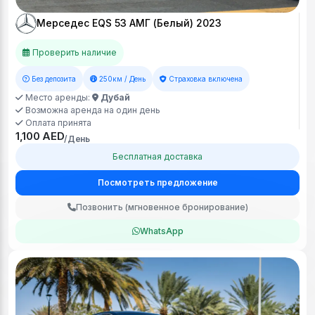
Мерседес EQS 53 АМГ (Белый) 2023
Проверить наличие
Без депозита
250км / День
Страховка включена
Место аренды:
Дубай
Возможна аренда на один день
Оплата принята
1,100 AED
/День
Бесплатная доставка
Посмотреть предложение
Позвонить (мгновенное бронирование)
WhatsApp