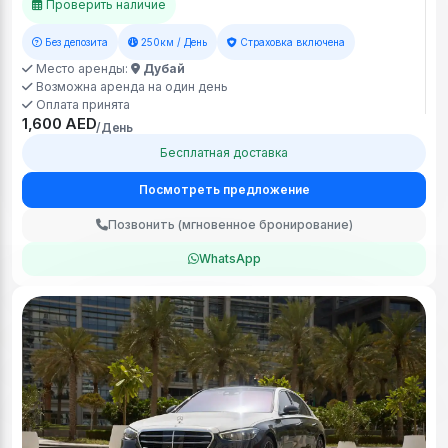
Проверить наличие
Без депозита
250км / День
Страховка включена
Место аренды:
Дубай
Возможна аренда на один день
Оплата принята
1,600 AED
/День
Бесплатная доставка
Посмотреть предложение
Позвонить (мгновенное бронирование)
WhatsApp