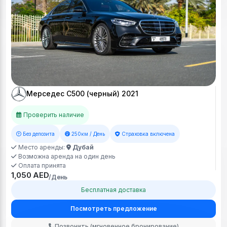
Мерседес С500 (черный) 2021
Проверить наличие
Без депозита
250км / День
Страховка включена
Место аренды:
Дубай
Возможна аренда на один день
Оплата принята
1,050 AED
/День
Бесплатная доставка
Посмотреть предложение
Позвонить (мгновенное бронирование)