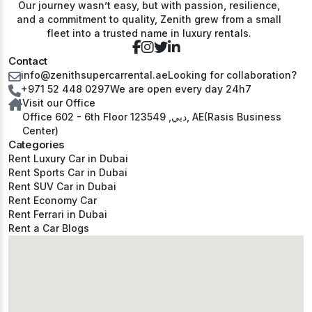
Our journey wasn’t easy, but with passion, resilience,
and a commitment to quality, Zenith grew from a small
fleet into a trusted name in luxury rentals.
Contact
info@zenithsupercarrental.ae
Looking for collaboration?
+971 52 448 0297
We are open every day 24h7
Visit our Office
Office 602 - 6th Floor دبي, 123549, AE(Rasis Business
Center)
Categories
Rent Luxury Car in Dubai
Rent Sports Car in Dubai
Rent SUV Car in Dubai
Rent Economy Car
Rent Ferrari in Dubai
Rent a Car Blogs