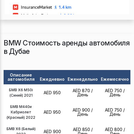
BMW Стоимость аренды автомобиля
в Дубае
Описание
автомобиля
Ежедневно
Еженедельно
Ежемесячно
БМВ Х6 М50i
AED 870
/
AED 750
/
AED 950
День
День
(Синий) 2021
БМВ М440и
AED 900
/
AED 750
/
AED 950
Кабриолет
День
День
(Красный) 2022
БМВ Х6 (Белый)
AED 850
/
AED 800
/
AED 900
День
День