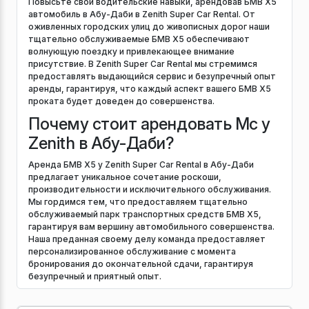
Повысьте свои водительские навыки, арендовав БМВ Х5
автомобиль в Абу-Даби в Zenith Super Car Rental. От
оживленных городских улиц до живописных дорог наши
тщательно обслуживаемые БМВ Х5 обеспечивают
волнующую поездку и привлекающее внимание
присутствие. В Zenith Super Car Rental мы стремимся
предоставлять выдающийся сервис и безупречный опыт
аренды, гарантируя, что каждый аспект вашего БМВ Х5
проката будет доведен до совершенства.
Почему стоит арендовать Mc у
Zenith в Абу-Даби?
Аренда БМВ Х5 у Zenith Super Car Rental в Абу-Даби
предлагает уникальное сочетание роскоши,
производительности и исключительного обслуживания.
Мы гордимся тем, что предоставляем тщательно
обслуживаемый парк транспортных средств БМВ Х5,
гарантируя вам вершину автомобильного совершенства.
Наша преданная своему делу команда предоставляет
персонализированное обслуживание с момента
бронирования до окончательной сдачи, гарантируя
безупречный и приятный опыт.