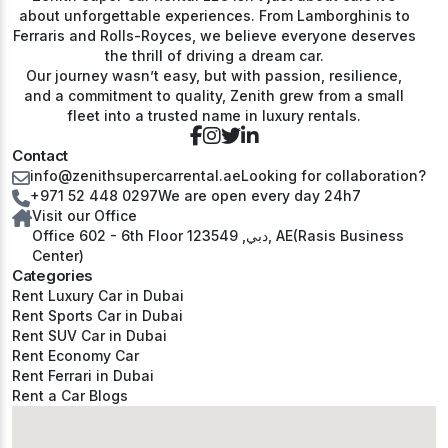
about unforgettable experiences. From Lamborghinis to
Ferraris and Rolls-Royces, we believe everyone deserves
the thrill of driving a dream car.
Our journey wasn’t easy, but with passion, resilience,
and a commitment to quality, Zenith grew from a small
fleet into a trusted name in luxury rentals.
Contact
info@zenithsupercarrental.ae
Looking for collaboration?
+971 52 448 0297
We are open every day 24h7
Visit our Office
Office 602 - 6th Floor دبي, 123549, AE(Rasis Business
Center)
Categories
Rent Luxury Car in Dubai
Rent Sports Car in Dubai
Rent SUV Car in Dubai
Rent Economy Car
Rent Ferrari in Dubai
Rent a Car Blogs