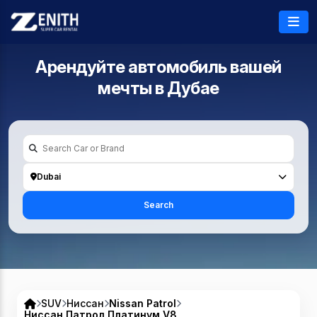
Арендуйте автомобиль вашей
мечты в
Дубае
Dubai
Search
SUV
Ниссан
Nissan Patrol
Ниссан Патрол Платинум V8