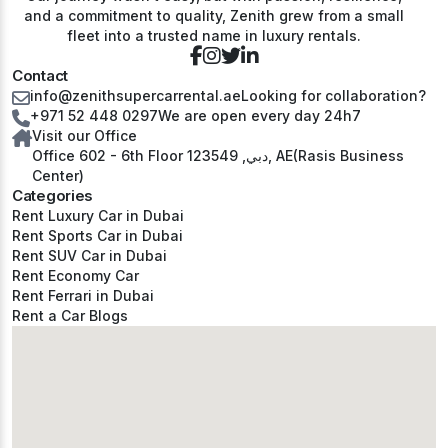
and a commitment to quality, Zenith grew from a small
fleet into a trusted name in luxury rentals.
Contact
info@zenithsupercarrental.ae
Looking for collaboration?
+971 52 448 0297
We are open every day 24h7
Visit our Office
Office 602 - 6th Floor دبي, 123549, AE(Rasis Business
Center)
Categories
Rent Luxury Car in Dubai
Rent Sports Car in Dubai
Rent SUV Car in Dubai
Rent Economy Car
Rent Ferrari in Dubai
Rent a Car Blogs