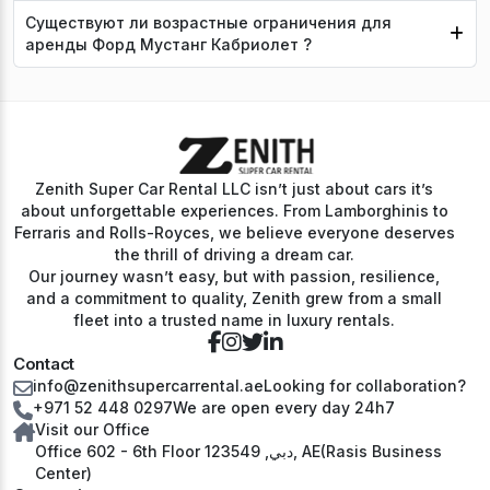
Существуют ли возрастные ограничения для
аренды Форд Мустанг Кабриолет ?
Zenith Super Car Rental LLC isn’t just about cars it’s
about unforgettable experiences. From Lamborghinis to
Ferraris and Rolls-Royces, we believe everyone deserves
the thrill of driving a dream car.
Our journey wasn’t easy, but with passion, resilience,
and a commitment to quality, Zenith grew from a small
fleet into a trusted name in luxury rentals.
Contact
info@zenithsupercarrental.ae
Looking for collaboration?
+971 52 448 0297
We are open every day 24h7
Visit our Office
Office 602 - 6th Floor دبي, 123549, AE(Rasis Business
Center)