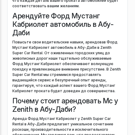
что каждая деталь вашего проката автомобилей будет
соответствовать вашим желаниям.
Арендуйте Форд Мустанг
Кабриолет автомобиль в Абу-
Даби
Повысьте свои водительские навыки, арендовав Форд
Мустанг Кабриолет автомобиль в Абу-Даби в Zenith
Super Car Rental. От оживленных городских улиц до
живописных дорог наши тщательно обслуживаемые
Форд Мустанг Кабриолет обеспечивают волнующую
поездку и привлекающее внимание присутствие. В Zenith
Super Car Rental мы стремимся предоставлять
выдающийся сервис и безупречный опыт аренды,
гарантируя, что каждый аспект вашего Форд Мустанг
Кабриолет проката будет доведен до совершенства.
Почему стоит арендовать Mc у
Zenith в Абу-Даби?
Аренда Форд Мустанг Кабриолет у Zenith Super Car
Rental в Абу-Даби предлагает уникальное сочетание
роскоши, производительности и исключительного
обслуживания. Мы гордимся тем, что предоставляем