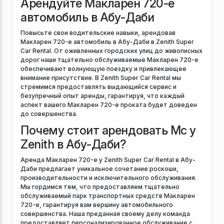
Арендуйте Макларен 720-е
автомобиль в Абу-Даби
Повысьте свои водительские навыки, арендовав
Макларен 720-е автомобиль в Абу-Даби в Zenith Super
Car Rental. От оживленных городских улиц до живописных
дорог наши тщательно обслуживаемые Макларен 720-е
обеспечивают волнующую поездку и привлекающее
внимание присутствие. В Zenith Super Car Rental мы
стремимся предоставлять выдающийся сервис и
безупречный опыт аренды, гарантируя, что каждый
аспект вашего Макларен 720-е проката будет доведен
до совершенства.
Почему стоит арендовать Mc у
Zenith в Абу-Даби?
Аренда Макларен 720-е у Zenith Super Car Rental в Абу-
Даби предлагает уникальное сочетание роскоши,
производительности и исключительного обслуживания.
Мы гордимся тем, что предоставляем тщательно
обслуживаемый парк транспортных средств Макларен
720-е, гарантируя вам вершину автомобильного
совершенства. Наша преданная своему делу команда
предоставляет персонализированное обслуживание с