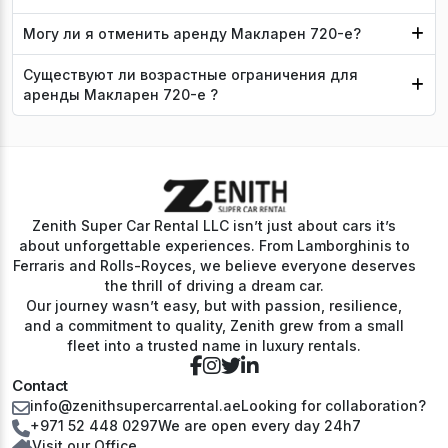
Могу ли я отменить аренду Макларен 720-е?
Существуют ли возрастные ограничения для
аренды Макларен 720-е ?
Zenith Super Car Rental LLC isn’t just about cars it’s
about unforgettable experiences. From Lamborghinis to
Ferraris and Rolls-Royces, we believe everyone deserves
the thrill of driving a dream car.
Our journey wasn’t easy, but with passion, resilience,
and a commitment to quality, Zenith grew from a small
fleet into a trusted name in luxury rentals.
Contact
info@zenithsupercarrental.ae
Looking for collaboration?
+971 52 448 0297
We are open every day 24h7
Visit our Office