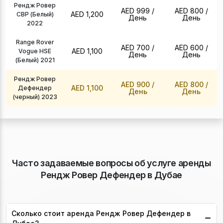
Рендж Ровер
AED 999
/
AED 800
/
AED 1,200
СВР (Белый)
День
День
2022
Range Rover
AED 700
/
AED 600
/
AED 1,100
Vogue HSE
День
День
(Белый) 2021
Рендж Ровер
AED 900
/
AED 800
/
AED 1,100
Дефендер
День
День
(черный) 2023
Часто задаваемые вопросы об услуге аренды
Рендж Ровер Дефендер в Дубае
Сколько стоит аренда Рендж Ровер Дефендер в