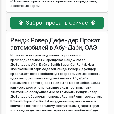
Наличные, криптовалюта, принимаются кредитные/
дебетовые карты
Забронировать сейчас
Рендж Ровер Дефендер Прокат
автомобилей в Абу-Даби, ОАЭ
Испытайте острые ощущения от роскоши и
производительности, арендовав Рендж Ровер
Дефендер в Абу-Даби в Zenith Super Car Rental. Наш
эксклюзивный парк моделей Рендж Ровер Дефендер
предлагает непревзойденную скорость и изысканность,
идеально дополняя гламурный пейзаж Абу-Даби.
Независимо от того, едете ли вы по шоссе шейха Заеда
или исследуете потрясающие виды пустыни, наши
тщательно обслуживаемые автомобили Рендж Ровер
Дефендер обеспечат непревзойденный опыт вождения.
В Zenith Super Car Rental мы уделяем первостепенное
внимание исключительному обслуживанию, гарантируя,
что каждая деталь вашего проката автомобилей будет