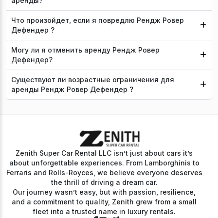
аренды?
Что произойдет, если я повредлю Рендж Ровер
Дефендер ?
Могу ли я отменить аренду Рендж Ровер
Дефендер?
Существуют ли возрастные ограничения для
аренды Рендж Ровер Дефендер ?
Zenith Super Car Rental LLC isn’t just about cars it’s
about unforgettable experiences. From Lamborghinis to
Ferraris and Rolls-Royces, we believe everyone deserves
the thrill of driving a dream car.
Our journey wasn’t easy, but with passion, resilience,
and a commitment to quality, Zenith grew from a small
fleet into a trusted name in luxury rentals.