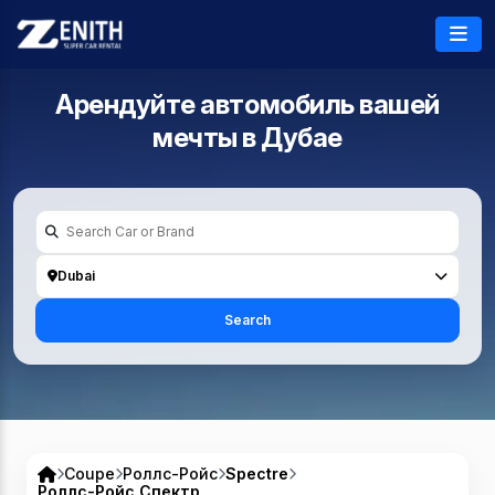
Арендуйте автомобиль вашей
мечты в
Дубае
Dubai
Search
Coupe
Роллс-Ройс
Spectre
Роллс-Ройс Спектр