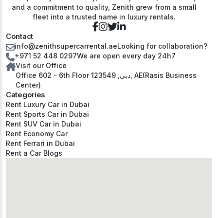
and a commitment to quality, Zenith grew from a small
fleet into a trusted name in luxury rentals.
Contact
info@zenithsupercarrental.ae
Looking for collaboration?
+971 52 448 0297
We are open every day 24h7
Visit our Office
Office 602 - 6th Floor دبي, 123549, AE(Rasis Business
Center)
Categories
Rent Luxury Car in Dubai
Rent Sports Car in Dubai
Rent SUV Car in Dubai
Rent Economy Car
Rent Ferrari in Dubai
Rent a Car Blogs