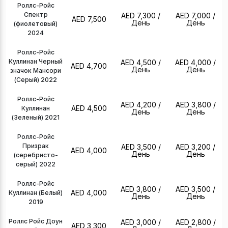
Роллс-Ройс
Спектр
AED 7,300
/
AED 7,000
/
AED 7,500
День
День
(фиолетовый)
2024
Роллс-Ройс
Куллинан Черный
AED 4,500
/
AED 4,000
/
AED 4,700
День
День
значок Мансори
(Серый) 2022
Роллс-Ройс
AED 4,200
/
AED 3,800
/
AED 4,500
Куллинан
День
День
(Зеленый) 2021
Роллс-Ройс
Призрак
AED 3,500
/
AED 3,200
/
AED 4,000
День
День
(серебристо-
серый) 2022
Роллс-Ройс
AED 3,800
/
AED 3,500
/
AED 4,000
Куллинан (Белый)
День
День
2019
Роллс Ройс Доун
AED 3,000
/
AED 2,800
/
AED 3,300