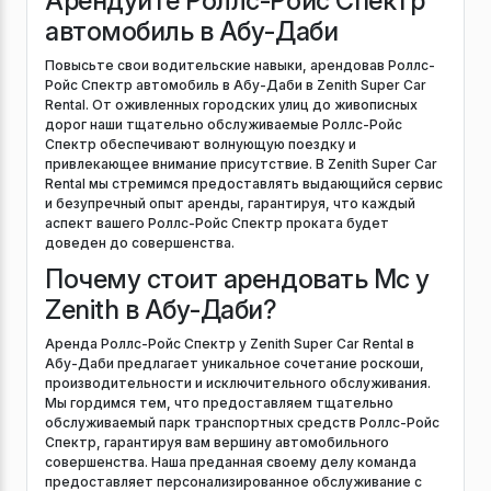
Арендуйте Роллс-Ройс Спектр
автомобиль в Абу-Даби
Повысьте свои водительские навыки, арендовав Роллс-
Ройс Спектр автомобиль в Абу-Даби в Zenith Super Car
Rental. От оживленных городских улиц до живописных
дорог наши тщательно обслуживаемые Роллс-Ройс
Спектр обеспечивают волнующую поездку и
привлекающее внимание присутствие. В Zenith Super Car
Rental мы стремимся предоставлять выдающийся сервис
и безупречный опыт аренды, гарантируя, что каждый
аспект вашего Роллс-Ройс Спектр проката будет
доведен до совершенства.
Почему стоит арендовать Mc у
Zenith в Абу-Даби?
Аренда Роллс-Ройс Спектр у Zenith Super Car Rental в
Абу-Даби предлагает уникальное сочетание роскоши,
производительности и исключительного обслуживания.
Мы гордимся тем, что предоставляем тщательно
обслуживаемый парк транспортных средств Роллс-Ройс
Спектр, гарантируя вам вершину автомобильного
совершенства. Наша преданная своему делу команда
предоставляет персонализированное обслуживание с