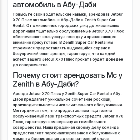
автомобиль в Абу-Даби
Повысьте свои водительские навыки, арендовав Jetour
X70 Плюс автомобиль в Абу-Даби в Zenith Super Car
Rental. От оживленных городских улиц до живописных
дорог наши тщательно обслуживаемые Jetour X70 Плюс
обеспечивают волнующую поездку и привлекающее
внимание присутствие. В Zenith Super Car Rental мы
стремимся предоставлять выдающийся сервис и
безупречный опыт аренды, гарантируя, что каждый
аспект вашего Jetour X70 Плюс проката будет доведен
до совершенства.
Почему стоит арендовать Mc у
Zenith в Абу-Даби?
Аренда Jetour X70 Плюс у Zenith Super Car Rental в Абу-
Даби предлагает уникальное сочетание роскоши,
производительности и исключительного обслуживания.
Мы гордимся тем, что предоставляем тщательно
обслуживаемый парк транспортных средств Jetour X70
Плюс, гарантируя вам вершину автомобильного
совершенства. Наша преданная своему делу команда
предоставляет персонализированное обслуживание с
момента бронирования до окончательной сдачи,