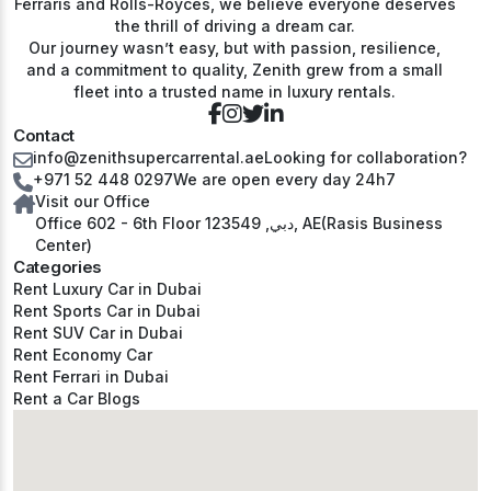
Ferraris and Rolls-Royces, we believe everyone deserves
the thrill of driving a dream car.
Our journey wasn’t easy, but with passion, resilience,
and a commitment to quality, Zenith grew from a small
fleet into a trusted name in luxury rentals.
Contact
info@zenithsupercarrental.ae
Looking for collaboration?
+971 52 448 0297
We are open every day 24h7
Visit our Office
Office 602 - 6th Floor دبي, 123549, AE(Rasis Business
Center)
Categories
Rent Luxury Car in Dubai
Rent Sports Car in Dubai
Rent SUV Car in Dubai
Rent Economy Car
Rent Ferrari in Dubai
Rent a Car Blogs