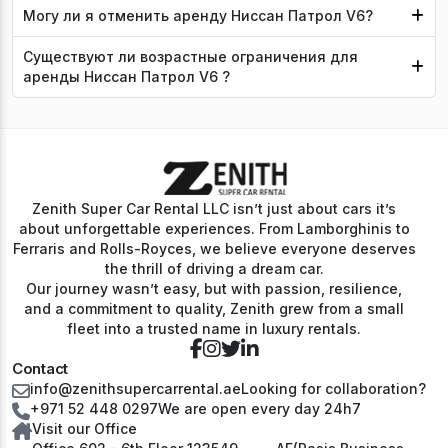
Могу ли я отменить аренду Ниссан Патрол V6?
Существуют ли возрастные ограничения для
аренды Ниссан Патрол V6 ?
Zenith Super Car Rental LLC isn’t just about cars it’s
about unforgettable experiences. From Lamborghinis to
Ferraris and Rolls-Royces, we believe everyone deserves
the thrill of driving a dream car.
Our journey wasn’t easy, but with passion, resilience,
and a commitment to quality, Zenith grew from a small
fleet into a trusted name in luxury rentals.
Contact
info@zenithsupercarrental.ae
Looking for collaboration?
+971 52 448 0297
We are open every day 24h7
Visit our Office