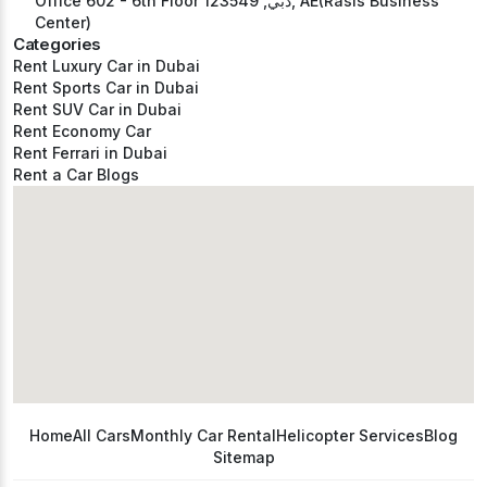
Office 602 - 6th Floor دبي, 123549, AE(Rasis Business
Center)
Categories
Rent Luxury Car in Dubai
Rent Sports Car in Dubai
Rent SUV Car in Dubai
Rent Economy Car
Rent Ferrari in Dubai
Rent a Car Blogs
Home
All Cars
Monthly Car Rental
Helicopter Services
Blog
Sitemap